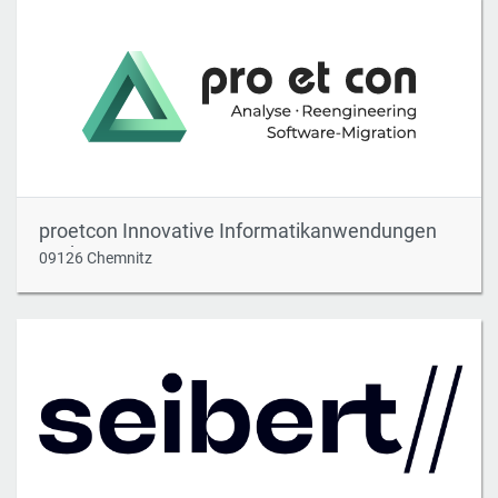
proetcon Innovative Informatikanwendungen
GmbH
09126 Chemnitz