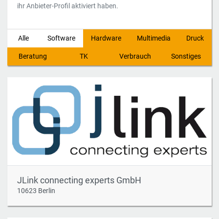
ihr Anbieter-Profil aktiviert haben.
Alle
Software
Hardware
Multimedia
Druck
Beratung
TK
Verbrauch
Sonstiges
JLink connecting experts GmbH
10623 Berlin