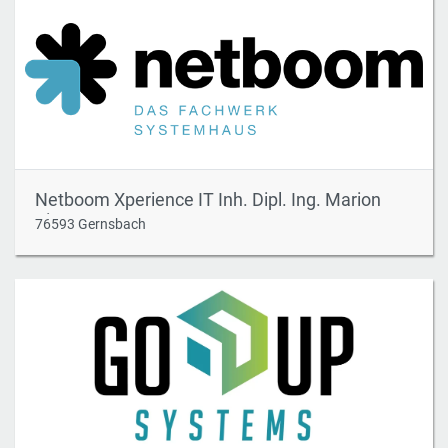
Netboom Xperience IT Inh. Dipl. Ing. Marion
Zimmer e.K.
76593 Gernsbach