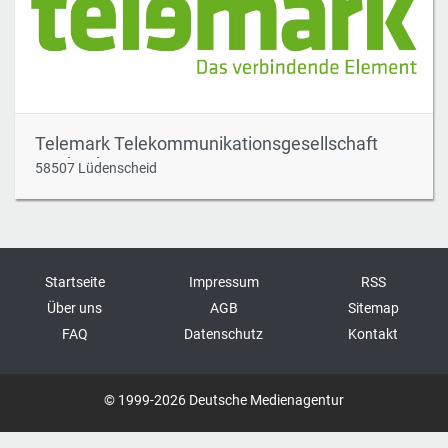
Telemark Telekommunikationsgesellschaft
Mark mbH
58507 Lüdenscheid
Startseite
Impressum
RSS
Über uns
AGB
Sitemap
FAQ
Datenschutz
Kontakt
© 1999-2026 Deutsche Medienagentur