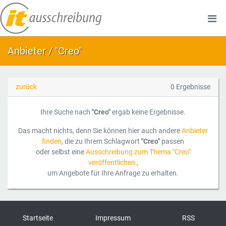
Anbieter / "Creo"
zurück
0 Ergebnisse
Ihre Suche nach
"Creo"
ergab keine Ergebnisse.
Das macht nichts, denn Sie können hier auch andere
Anbieter
finden
, die zu Ihrem Schlagwort
"Creo"
passen
oder selbst eine
Ausschreibung zum Thema "Creo"
veröffentlichen
,
um Angebote für Ihre Anfrage zu erhalten.
Startseite
Impressum
RSS