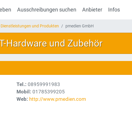
geben
Ausschreibungen suchen
Anbieter
Infos
 Dienstleistungen und Produkten
pmedien GmbH
 IT-Hardware und Zubehör
Tel.:
08959991983
Mobil:
01785399205
Web:
http://www.pmedien.com